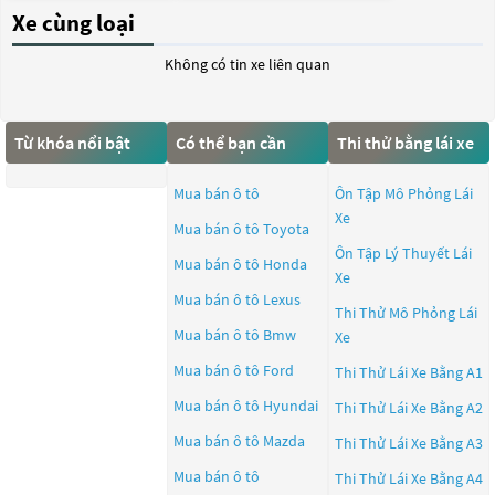
Xe cùng loại
Không có tin xe liên quan
Từ khóa nổi bật
Có thể bạn cần
Thi thử bằng lái xe
Mua bán ô tô
Ôn Tập Mô Phỏng Lái
Xe
Mua bán ô tô
Toyota
Ôn Tập Lý Thuyết Lái
Mua bán ô tô
Honda
Xe
Mua bán ô tô
Lexus
Thi Thử Mô Phỏng Lái
Mua bán ô tô
Bmw
Xe
Mua bán ô tô
Ford
Thi Thử Lái Xe Bằng A1
Mua bán ô tô
Hyundai
Thi Thử Lái Xe Bằng A2
Mua bán ô tô
Mazda
Thi Thử Lái Xe Bằng A3
Mua bán ô tô
Thi Thử Lái Xe Bằng A4