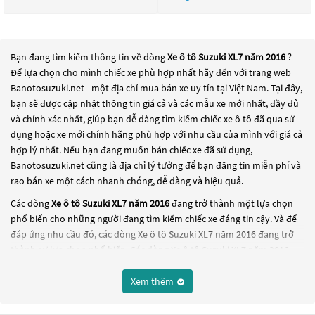
Bạn đang tìm kiếm thông tin về dòng
Xe ô tô Suzuki XL7 năm 2016
?
Để lựa chọn cho mình chiếc xe phù hợp nhất hãy đến với trang web
Banotosuzuki.net - một địa chỉ mua bán xe uy tín tại Việt Nam. Tại đây,
bạn sẽ được cập nhật thông tin giá cả và các mẫu xe mới nhất, đầy đủ
và chính xác nhất, giúp bạn dễ dàng tìm kiếm chiếc xe ô tô đã qua sử
dụng hoặc xe mới chính hãng phù hợp với nhu cầu của mình với giá cả
hợp lý nhất. Nếu bạn đang muốn bán chiếc xe đã sử dụng,
Banotosuzuki.net cũng là địa chỉ lý tưởng để bạn đăng tin miễn phí và
rao bán xe một cách nhanh chóng, dễ dàng và hiệu quả.
Các dòng
Xe ô tô Suzuki XL7 năm 2016
đang trở thành một lựa chọn
phổ biến cho những người đang tìm kiếm chiếc xe đáng tin cậy. Và để
đáp ứng nhu cầu đó, các dòng
Xe ô tô Suzuki XL7 năm 2016
đang trở
thành sự lựa chọn phổ biến. Các dòng
Xe ô tô Suzuki XL7 năm 2016
này có thể là những dòng xe đời cũ đã được nâng cấp, hoặc là các
dòng xe mới với thiết kế hiện đại và công nghệ tiên tiến. Các dòng
Xe ô
Xem thêm
tô Suzuki XL7 năm 2016
này đều được kiểm tra và bảo dưỡng kỹ lưỡng
để đảm bảo chất lượng và hiệu suất tốt nhất. Nếu bạn đang tìm kiếm