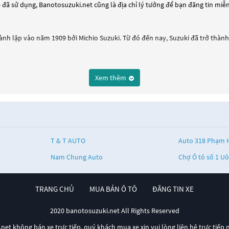
 đã sử dụng, Banotosuzuki.net cũng là địa chỉ lý tưởng để bạn đăng tin miễ
ành lập vào năm 1909 bởi Michio Suzuki. Từ đó đến nay, Suzuki đã trở thành
ack Swift. Xe Swift có thiết kế hiện đại và động cơ khỏe, giúp cho việc vận
 năng vận hành tốt trên mọi địa hình.
Xem thêm
 kích thước nhỏ gọn và tiết kiệm nhiên liệu, là lựa chọn phù hợp cho việc di
Super Carry, phù hợp với các công việc vận chuyển hàng hóa và đưa đón khác
 dòng sản phẩm phù hợp cho nhiều nhu cầu của khách hàng.
T & T AUTO
Auto 318 Phạm 
Nam Chung Auto
Chợ Ô tô số 1 Uô
TRANG CHỦ
MUA BÁN Ô TÔ
ĐĂNG TIN XE
2020 banotosuzuki.net All Rights Reserved
et không bán xe trực tiếp, quý khách mua xe xin vui lòng liên hệ trực tiếp 