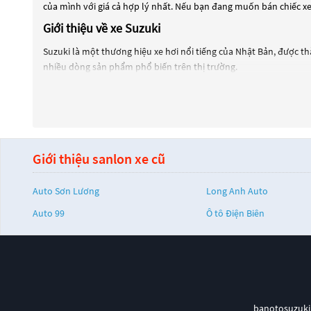
của mình với giá cả hợp lý nhất. Nếu bạn đang muốn bán chiếc xe
Giới thiệu về xe Suzuki
Suzuki là một thương hiệu xe hơi nổi tiếng của Nhật Bản, được th
nhiều dòng sản phẩm phổ biến trên thị trường.
Một trong những dòng xe hơi phổ biến nhất của Suzuki là xe hatchb
Suzuki còn sản xuất các dòng xe SUV như Jimny và Vitara, với khả
Suzuki cũng nổi tiếng với các dòng xe mini như Alto và Celerio, có
Ngoài ra, Suzuki còn sản xuất các dòng xe bán tải như Carry và 
Giới thiệu sanlon xe cũ
Tổng quan, Suzuki là một thương hiệu xe hơi đa dạng với nhiều
Auto Sơn Lương
Long Anh Auto
Auto 99
Ô tô Điện Biên
banotosuzuki.n