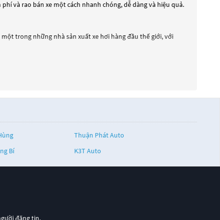
n phí và rao bán xe một cách nhanh chóng, dễ dàng và hiệu quả.
 một trong những nhà sản xuất xe hơi hàng đầu thế giới, với
 hành xe trở nên mượt mà và tiết kiệm nhiên liệu hơn. Ngoài ra,
 chuyển trong đô thị.
h hàng.
Hùng
Thuận Phát Auto
ng Bí
K3T Auto
người đăng tin.