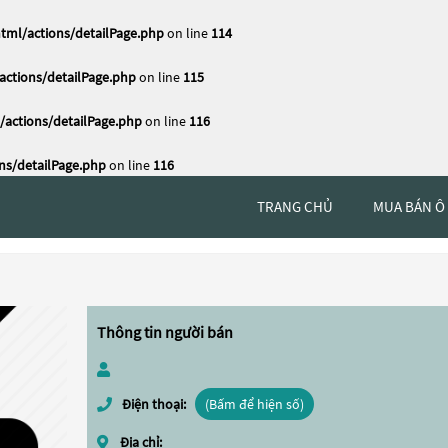
tml/actions/detailPage.php
on line
114
ctions/detailPage.php
on line
115
actions/detailPage.php
on line
116
ns/detailPage.php
on line
116
TRANG CHỦ
MUA BÁN Ô
Thông tin người bán
Điện thoại:
(Bấm để hiện số)
Địa chỉ: