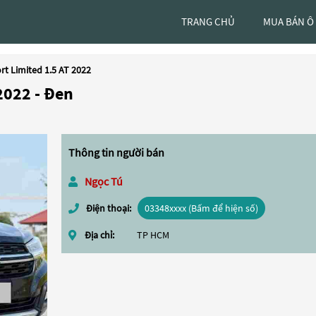
TRANG CHỦ
MUA BÁN Ô
rt Limited 1.5 AT 2022
2022 - Đen
Thông tin người bán
Ngọc Tú
Điện thoại:
03348xxxx (Bấm để hiện số)
Địa chỉ:
TP HCM