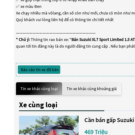
✅ xe màu Đen
Xe chạy nhiều mà vôlang, cần số còn như mới, chưa có mòn như m
Quý khách vui lòng liên hệ để có thông tin chi tiết nhất
————————————————————————
* Chú ý:
Thông tin rao bán xe: "
Bán Suzuki XL7 Sport Limited 1.5 AT
quan tới tin đăng này là do người đăng tin cung cấp . Nếu bạn phát
Báo cáo tin xe đã bán
Tin xe khác cùng loại
Tin xe khác cùng khoảng giá
Xe cùng loại
Cần bán gấp Suzuki 
469 Triệu