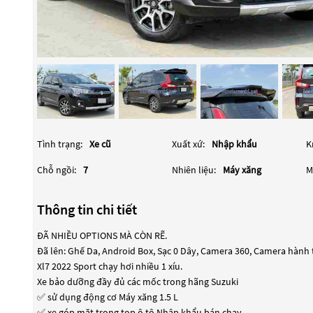
Tình trạng:
Xe cũ
Xuất xứ:
Nhập khẩu
K
Chỗ ngồi:
7
Nhiên liệu:
Máy xăng
M
Thông tin chi tiết
ĐÃ NHIỀU OPTIONS MÀ CÒN RẼ.
Đã lên: Ghế Da, Android Box, Sạc 0 Dây, Camera 360, Camera hành tr
Xl7 2022 Sport chạy hơi nhiều 1 xíu.
Xe bảo dưỡng đầy đủ các mốc trong hãng Suzuki
✅ sử dụng động cơ Máy xăng 1.5 L
✅ xe góp mặt trong top ô tô Nhập khẩu bán chạy