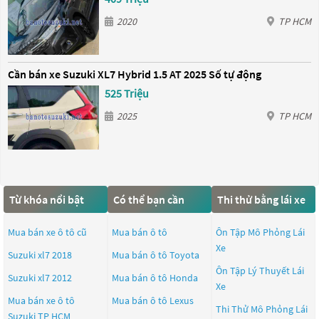
2020
TP HCM
Cần bán xe Suzuki XL7 Hybrid 1.5 AT 2025 Số tự động
525 Triệu
2025
TP HCM
Từ khóa nổi bật
Có thể bạn cần
Thi thử bằng lái xe
Mua bán xe ô tô cũ
Mua bán ô tô
Ôn Tập Mô Phỏng Lái
Xe
Suzuki xl7 2018
Mua bán ô tô
Toyota
Ôn Tập Lý Thuyết Lái
Suzuki xl7 2012
Mua bán ô tô
Honda
Xe
Mua bán xe ô tô
Mua bán ô tô
Lexus
Thi Thử Mô Phỏng Lái
Suzuki TP HCM