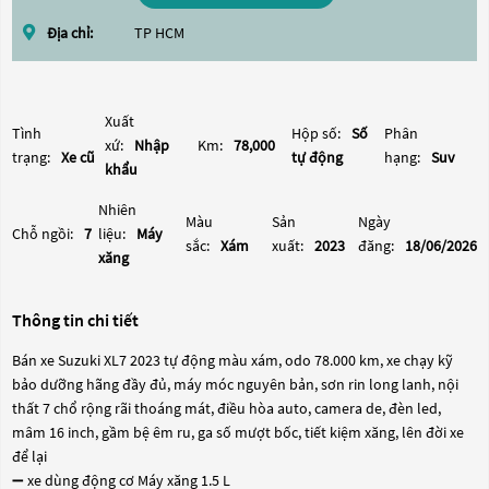
Địa chỉ:
TP HCM
Xuất
Tình
Hộp số:
Số
Phân
xứ:
Nhập
Km:
78,000
trạng:
Xe cũ
tự động
hạng:
Suv
khẩu
Nhiên
Màu
Sản
Ngày
Chỗ ngồi:
7
liệu:
Máy
sắc:
Xám
xuất:
2023
đăng:
18/06/2026
xăng
Thông tin chi tiết
Bán xe Suzuki XL7 2023 tự động màu xám, odo 78.000 km, xe chạy kỹ
bảo dưỡng hãng đầy đủ, máy móc nguyên bản, sơn rin long lanh, nội
thất 7 chổ rộng rãi thoáng mát, điều hòa auto, camera de, đèn led,
mâm 16 inch, gầm bệ êm ru, ga số mượt bốc, tiết kiệm xăng, lên đời xe
để lại
➖ xe dùng động cơ Máy xăng 1.5 L