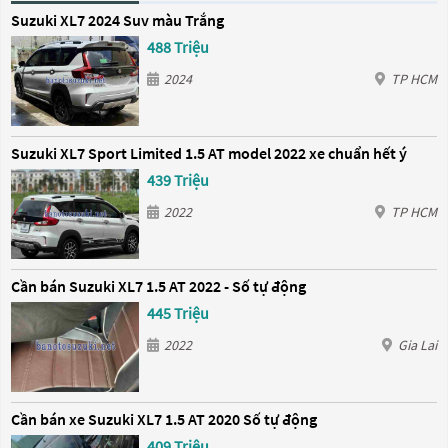
Suzuki XL7 2024 Suv màu Trắng
488 Triệu
2024
TP HCM
Suzuki XL7 Sport Limited 1.5 AT model 2022 xe chuẩn hết ý
439 Triệu
2022
TP HCM
Cần bán Suzuki XL7 1.5 AT 2022 - Số tự động
445 Triệu
2022
Gia Lai
Cần bán xe Suzuki XL7 1.5 AT 2020 Số tự động
409 Triệu