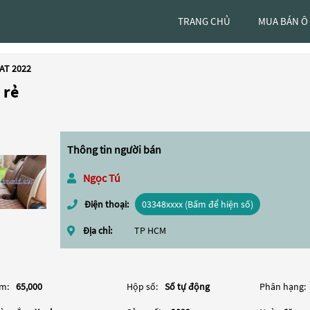
TRANG CHỦ
MUA BÁN Ô
 AT 2022
 rẻ
Thông tin người bán
Ngọc Tú
Điện thoại:
03348xxxx (Bấm để hiện số)
Địa chỉ:
TP HCM
m:
65,000
Hộp số:
Số tự động
Phân hạng: