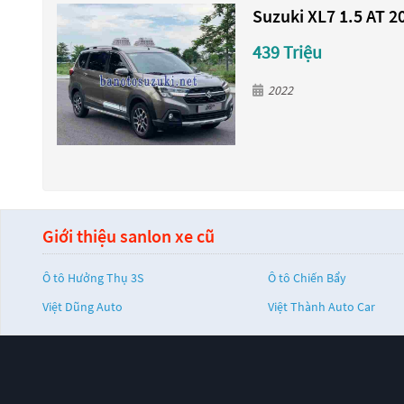
Suzuki XL7 1.5 AT 2
439 Triệu
2022
Giới thiệu sanlon xe cũ
Ô tô Hưởng Thụ 3S
Ô tô Chiến Bẩy
Việt Dũng Auto
Việt Thành Auto Car