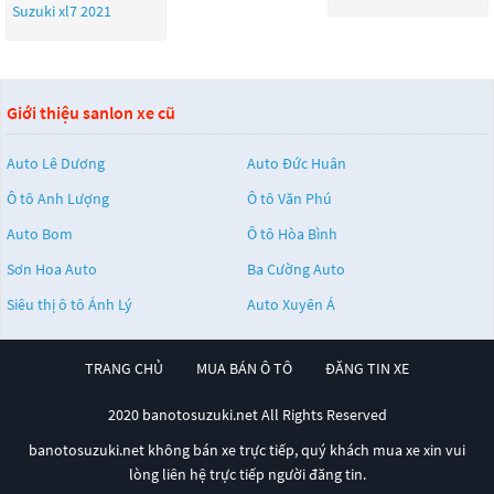
Suzuki xl7 2021
Giới thiệu sanlon xe cũ
Auto Lê Dương
Auto Đức Huân
Ô tô Anh Lượng
Ô tô Văn Phú
Auto Bom
Ô tô Hòa Bình
Sơn Hoa Auto
Ba Cường Auto
Siêu thị ô tô Ánh Lý
Auto Xuyên Á
TRANG CHỦ
MUA BÁN Ô TÔ
ĐĂNG TIN XE
2020 banotosuzuki.net All Rights Reserved
banotosuzuki.net không bán xe trực tiếp, quý khách mua xe xin vui
lòng liên hệ trực tiếp người đăng tin.