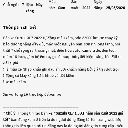
Màu
Sản
Ngày
Chỗ ngồi:
7
liệu:
Máy
sắc:
Xám
xuất:
2022
đăng:
25/05/2026
xăng
Thông tin chi tiết
Bán xe Suzuki XL7 2022 tự động màu xám, odo 83000 km, xe chạy kỹ
bảo dưỡng hãng đầy đủ, máy móc nguyên bản, sơn rin long lanh, nội
thất 7 chổ rộng rãi thoáng mát, điều hòa auto, camera de, đèn led,
mâm 16 inch, gầm bệ êm ru, ga số mượt bốc, tiết kiệm xăng, lên đời xe
để lại giá
❗️ là mẫu xe Nhập khẩu ghi dấu ấn với khách hàng bởi giá trị vượt trội
❗️ động cơ Máy xăng 1.5 L khoẻ và tiết kiệm
❗️ xe màu Xám
Xin vui lòng LH trực tiếp để xem xe
————————————————————————
* Chú ý:
Thông tin rao bán xe: "
Suzuki XL7 1.5 AT năm sản xuất 2022 giá
tốt
" bạn đang xem ở trên là do người dùng đăng tải lên trang web. Mọi
thông tin liên quan tới tin đăng này là do người đăng tin cung cấp . Nếu