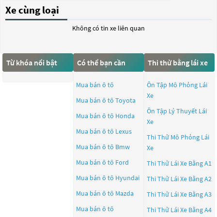
Xe cùng loại
Không có tin xe liên quan
Từ khóa nổi bật
Có thể bạn cần
Thi thử bằng lái xe
Mua bán ô tô
Ôn Tập Mô Phỏng Lái
Xe
Mua bán ô tô
Toyota
Ôn Tập Lý Thuyết Lái
Mua bán ô tô
Honda
Xe
Mua bán ô tô
Lexus
Thi Thử Mô Phỏng Lái
Mua bán ô tô
Bmw
Xe
Mua bán ô tô
Ford
Thi Thử Lái Xe Bằng A1
Mua bán ô tô
Hyundai
Thi Thử Lái Xe Bằng A2
Mua bán ô tô
Mazda
Thi Thử Lái Xe Bằng A3
Mua bán ô tô
Thi Thử Lái Xe Bằng A4