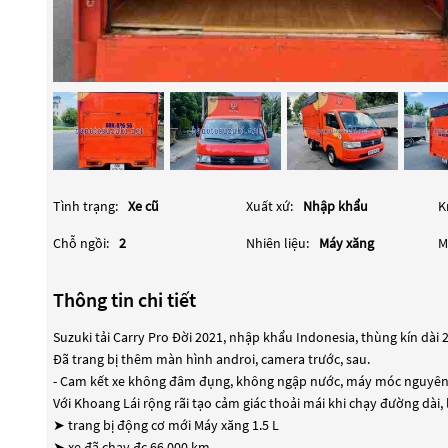
Tình trạng:
Xe cũ
Xuất xứ:
Nhập khẩu
K
Chỗ ngồi:
2
Nhiên liệu:
Máy xăng
M
Thông tin chi tiết
Suzuki tải Carry Pro Đời 2021, nhập khẩu Indonesia, thùng kín dài 
Đã trang bị thêm màn hình androi, camera trước, sau.
- Cam kết xe không đâm đụng, không ngập nước, máy móc nguyên 
Với Khoang Lái rộng rãi tạo cảm giác thoải mái khi chạy đường dài,
➤ trang bị động cơ mới Máy xăng 1.5 L
➤ xe đã chạy đc 66,000 km