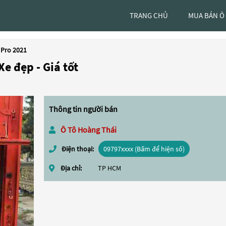
TRANG CHỦ
MUA BÁN Ô
 Pro 2021
e đẹp - Giá tốt
Thông tin người bán
Ô Tô Hoàng Thái
Điện thoại:
09797xxxx (Bấm để hiện số)
Địa chỉ:
TP HCM