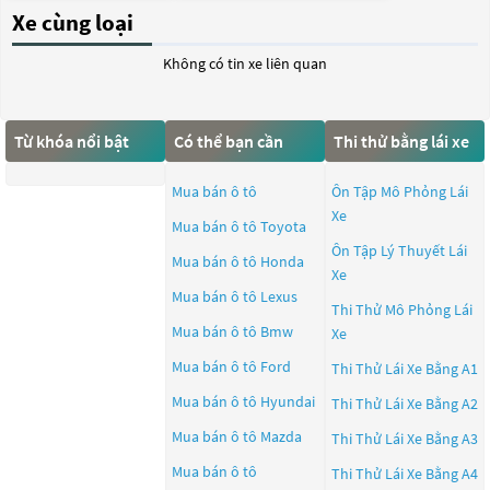
Xe cùng loại
Không có tin xe liên quan
Từ khóa nổi bật
Có thể bạn cần
Thi thử bằng lái xe
Mua bán ô tô
Ôn Tập Mô Phỏng Lái
Xe
Mua bán ô tô
Toyota
Ôn Tập Lý Thuyết Lái
Mua bán ô tô
Honda
Xe
Mua bán ô tô
Lexus
Thi Thử Mô Phỏng Lái
Mua bán ô tô
Bmw
Xe
Mua bán ô tô
Ford
Thi Thử Lái Xe Bằng A1
Mua bán ô tô
Hyundai
Thi Thử Lái Xe Bằng A2
Mua bán ô tô
Mazda
Thi Thử Lái Xe Bằng A3
Mua bán ô tô
Thi Thử Lái Xe Bằng A4