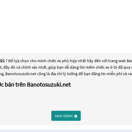
021
? Để lựa chọn cho mình chiếc xe phù hợp nhất hãy đến với trang web Bano
ất, đầy đủ và chính xác nhất, giúp bạn dễ dàng tìm kiếm chiếc xe ô tô đã q
ng, Banotosuzuki.net cũng là địa chỉ lý tưởng để bạn đăng tin miễn phí và 
ợc bán trên Banotosuzuki.net
chọn phổ biến cho những người đang tìm kiếm chiếc xe đáng tin cậy. Và để 
ăm 2021
này có thể là những dòng xe đời cũ đã được nâng cấp, hoặc là các dòn
Xem thêm
g kỹ lưỡng để đảm bảo chất lượng và hiệu suất tốt nhất. Nếu bạn đang tì
u và ngân sách của bạn tại
Banotosuzuki.net
.