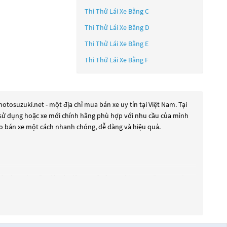
Thi Thử Lái Xe Bằng C
Thi Thử Lái Xe Bằng D
Thi Thử Lái Xe Bằng E
Thi Thử Lái Xe Bằng F
tosuzuki.net - một địa chỉ mua bán xe uy tín tại Việt Nam. Tại
ua sử dụng hoặc xe mới chính hãng phù hợp với nhu cầu của mình
rao bán xe một cách nhanh chóng, dễ dàng và hiệu quả.
đáp ứng nhu cầu đó, các dòng
Xe ô tô Suzuki Carry năm 2021
đang
g xe mới với thiết kế hiện đại và công nghệ tiên tiến. Các dòng
m kiếm một chiếc xe, hãy khám phá các dòng
Xe ô tô Suzuki Carry