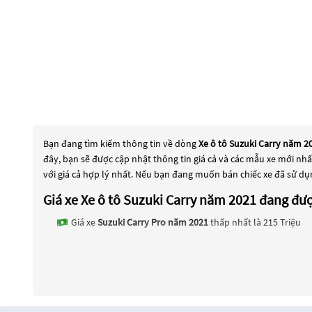
Bạn đang tìm kiếm thông tin về dòng
Xe ô tô Suzuki Carry năm 2
đây, bạn sẽ được cập nhật thông tin giá cả và các mẫu xe mới nh
với giá cả hợp lý nhất. Nếu bạn đang muốn bán chiếc xe đã sử dụ
Giá xe Xe ô tô Suzuki Carry năm 2021 đang đư
Giá xe
Suzuki Carry Pro năm 2021
thấp nhất là 215 Triệu
Các dòng
Xe ô tô Suzuki Carry năm 2021
đang trở thành một lựa 
trở thành sự lựa chọn phổ biến. Các dòng
Xe ô tô Suzuki Carry n
Xe ô tô Suzuki Carry năm 2021
này đều được kiểm tra và bảo dưỡn
năm 2021
này và chọn cho mình một chiếc xe phù hợp với nhu cầ