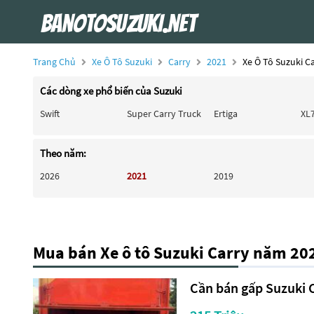
Trang Chủ
Xe Ô Tô Suzuki
Carry
2021
Xe Ô Tô Suzuki C
Các dòng xe phổ biến của Suzuki
Swift
Super Carry Truck
Ertiga
XL
Theo năm:
2026
2021
2019
Mua bán Xe ô tô Suzuki Carry năm 20
Cần bán gấp Suzuki Ca