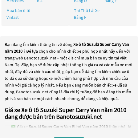
Mercedes
Kia
Bằng D
Bằng E
Mua bán ô tô
Thi Thử Lái Xe
Vinfast
Bằng F
Bạn đang tìm kiếm thông tin về dòng
Xe ô tô Suzuki Super Carry Van
năm 2010
? Để lựa chọn cho mình chiếc xe phù hợp nhất hãy đến với
trang web Banotosuzuki.net - một địa chỉ mua bán xe uy tín tại Việt
Nam. Tại đây, bạn sẽ được cập nhật thông tin giá cả và các mẫu xe mới
nhất, đầy đủ và chính xác nhất, giúp bạn dễ dàng tìm kiếm chiếc xe ô
tô đã qua sử dụng hoặc xe mới chính hãng phù hợp với nhu cầu của
mình với giá cả hợp lý nhất. Nếu bạn đang muốn bán chiếc xe đã sử
dụng, Banotosuzuki.net cũng là địa chỉ lý tưởng để bạn đăng tin miễn
phí và rao bán xe một cách nhanh chóng, dễ dàng và hiệu quả.
Giá xe Xe ô tô Suzuki Super Carry Van năm 2010
đang được bán trên Banotosuzuki.net
Giá xe
Suzuki Super Carry Van Blind Van năm 2010
thấp nhất là
75 Triệu