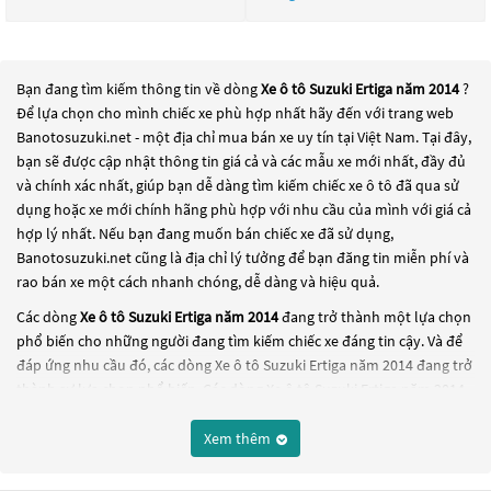
Bạn đang tìm kiếm thông tin về dòng
Xe ô tô Suzuki Ertiga năm 2014
?
Để lựa chọn cho mình chiếc xe phù hợp nhất hãy đến với trang web
Banotosuzuki.net - một địa chỉ mua bán xe uy tín tại Việt Nam. Tại đây,
bạn sẽ được cập nhật thông tin giá cả và các mẫu xe mới nhất, đầy đủ
và chính xác nhất, giúp bạn dễ dàng tìm kiếm chiếc xe ô tô đã qua sử
dụng hoặc xe mới chính hãng phù hợp với nhu cầu của mình với giá cả
hợp lý nhất. Nếu bạn đang muốn bán chiếc xe đã sử dụng,
Banotosuzuki.net cũng là địa chỉ lý tưởng để bạn đăng tin miễn phí và
rao bán xe một cách nhanh chóng, dễ dàng và hiệu quả.
Các dòng
Xe ô tô Suzuki Ertiga năm 2014
đang trở thành một lựa chọn
phổ biến cho những người đang tìm kiếm chiếc xe đáng tin cậy. Và để
đáp ứng nhu cầu đó, các dòng
Xe ô tô Suzuki Ertiga năm 2014
đang trở
thành sự lựa chọn phổ biến. Các dòng
Xe ô tô Suzuki Ertiga năm 2014
này có thể là những dòng xe đời cũ đã được nâng cấp, hoặc là các
dòng xe mới với thiết kế hiện đại và công nghệ tiên tiến. Các dòng
Xe ô
Xem thêm
tô Suzuki Ertiga năm 2014
này đều được kiểm tra và bảo dưỡng kỹ
lưỡng để đảm bảo chất lượng và hiệu suất tốt nhất. Nếu bạn đang tìm