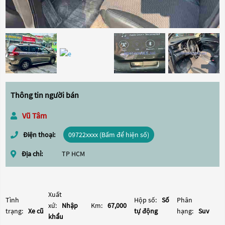
Thông tin người bán
Vũ Tâm
Điện thoại:
09722xxxx (Bấm để hiện số)
Địa chỉ:
TP HCM
Xuất
Tình
Hộp số:
Số
Phân
xứ:
Nhập
Km:
67,000
trạng:
Xe cũ
tự động
hạng:
Suv
khẩu