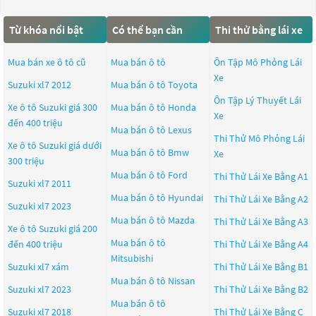
Từ khóa nổi bật
Có thể bạn cần
Thi thử bằng lái xe
Mua bán xe ô tô cũ
Mua bán ô tô
Ôn Tập Mô Phỏng Lái
Xe
Suzuki xl7 2012
Mua bán ô tô
Toyota
Ôn Tập Lý Thuyết Lái
Xe ô tô Suzuki giá 300
Mua bán ô tô
Honda
Xe
đến 400 triệu
Mua bán ô tô
Lexus
Thi Thử Mô Phỏng Lái
Xe ô tô Suzuki giá dưới
Mua bán ô tô
Bmw
Xe
300 triệu
Mua bán ô tô
Ford
Thi Thử Lái Xe Bằng A1
Suzuki xl7 2011
Mua bán ô tô
Hyundai
Thi Thử Lái Xe Bằng A2
Suzuki xl7 2023
Mua bán ô tô
Mazda
Thi Thử Lái Xe Bằng A3
Xe ô tô Suzuki giá 200
Mua bán ô tô
đến 400 triệu
Thi Thử Lái Xe Bằng A4
Mitsubishi
Suzuki xl7 xám
Thi Thử Lái Xe Bằng B1
Mua bán ô tô
Nissan
Suzuki xl7 2023
Thi Thử Lái Xe Bằng B2
Mua bán ô tô
Suzuki xl7 2018
Thi Thử Lái Xe Bằng C