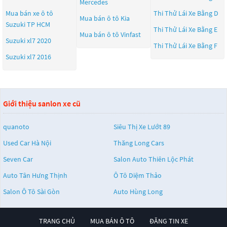
Mercedes
Mua bán xe ô tô
Thi Thử Lái Xe Bằng D
Mua bán ô tô
Kia
Suzuki TP HCM
Thi Thử Lái Xe Bằng E
Mua bán ô tô
Vinfast
Suzuki xl7 2020
Thi Thử Lái Xe Bằng F
Suzuki xl7 2016
Giới thiệu sanlon xe cũ
quanoto
Siêu Thị Xe Lướt 89
Used Car Hà Nội
Thăng Long Cars
Seven Car
Salon Auto Thiên Lộc Phát
Auto Tân Hưng Thịnh
Ô Tô Diệm Thảo
Salon Ô Tô Sài Gòn
Auto Hùng Long
TRANG CHỦ
MUA BÁN Ô TÔ
ĐĂNG TIN XE