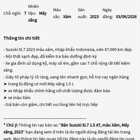
Nhiên
Màu
Sản
Ngày
Chỗ ngồi:
7
liệu:
Máy
sắc:
Xám
xuất:
2023
đăng:
03/06/2026
xăng
Thông tin chi tiết
- Suzuki XL7 2023 màu xám, nhập khẩu Indonesia, odo 67.000 km đẹp.
- Nội thất sạch đẹp, đã kiểm tra bảo dưỡng định kỳ
- Xe gia đình sử dụng kỹ, máy số êm, gầm cao 7 chỗ rộng rãi tiết kiệm
xăng.
- Giấy tờ pháp lý rõ ràng, sang tên nhanh gọn, hỗ trợ vay ngân hàng
➤ trang bị động cơ mới Máy xăng 1.5 L
➤ xe Nhập khẩu chính hãng với chất lượng được đảm bảo
➤ xe màu Xám
- Giá bán còn giảm, chi tiết vui lòng liên hệ trực tiếp
————————————————————————
* Chú ý:
Thông tin rao bán xe: "
Bán Suzuki XL7 1.5 AT, màu Xám, Máy
xăng, 2023
" bạn đang xem ở trên là do người dùng đăng tải lên trang
web. Mọi thông tin liên quan tới tin đăng này là do người đăng tin cung