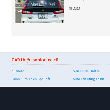
2023
Giới thiệu sanlon xe cũ
quanoto
Siêu Thị Xe Lướt 89
Salon Auto Thiên Lộc Phát
Auto Tân Hưng Thịnh