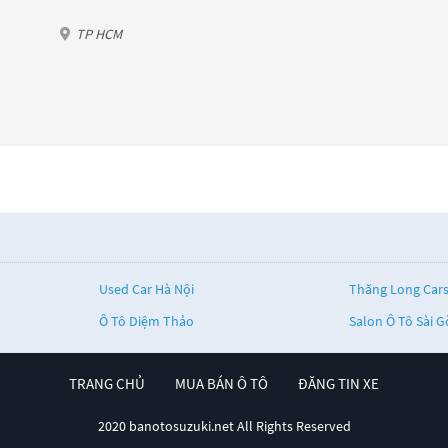
TP HCM
Used Car Hà Nội
Thăng Long Car
Ô Tô Diệm Thảo
Salon Ô Tô Sài 
TRANG CHỦ
MUA BÁN Ô TÔ
ĐĂNG TIN XE
2020 banotosuzuki.net All Rights Reserved