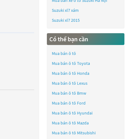
Mua bán xe ô tô Suzuki Hà Nội
Suzuki xl7 xám
Suzuki xl7 2015
Có thể bạn cần
Mua bán ô tô
Mua bán ô tô
Toyota
Mua bán ô tô
Honda
Mua bán ô tô
Lexus
Mua bán ô tô
Bmw
Mua bán ô tô
Ford
Mua bán ô tô
Hyundai
Mua bán ô tô
Mazda
Mua bán ô tô
Mitsubishi