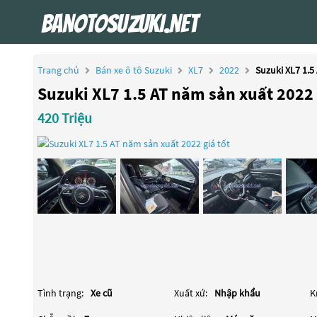
Trang chủ
Bán xe ô tô Suzuki
XL7
2022
Suzuki XL7 1.5
Suzuki XL7 1.5 AT năm sản xuất 2022 
420 Triệu
Tình trạng:
Xe cũ
Xuất xứ:
Nhập khẩu
K