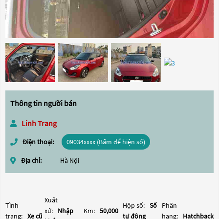
Thông tin người bán
Linh Trang
Điện thoại:
09034xxxx (Bấm để hiện số)
Địa chỉ:
Hà Nội
Xuất
Tình
Hộp số:
Số
Phân
xứ:
Nhập
Km:
50,000
trạng:
Xe cũ
tự động
hạng:
Hatchback