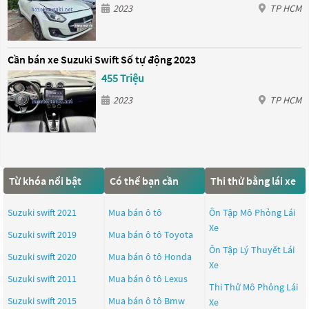
2023
TP HCM
Cần bán xe Suzuki Swift Số tự động 2023
455 Triệu
2023
TP HCM
Từ khóa nổi bật
Có thể bạn cần
Thi thử bằng lái xe
Suzuki swift 2021
Mua bán ô tô
Ôn Tập Mô Phỏng Lái
Xe
Suzuki swift 2019
Mua bán ô tô
Toyota
Ôn Tập Lý Thuyết Lái
Suzuki swift 2020
Mua bán ô tô
Honda
Xe
Suzuki swift 2011
Mua bán ô tô
Lexus
Thi Thử Mô Phỏng Lái
Suzuki swift 2015
Mua bán ô tô
Bmw
Xe