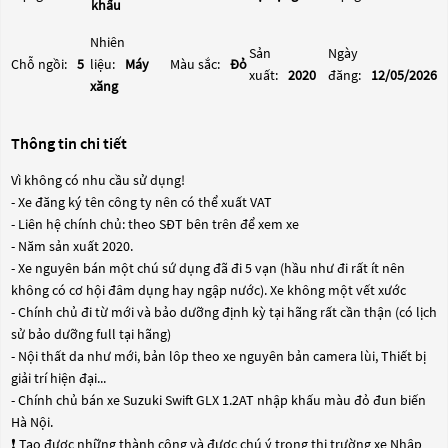
khẩu
Nhiên
Sản
Ngày
Chỗ ngồi:
5
liệu:
Máy
Màu sắc:
Đỏ
xuất:
2020
đăng:
12/05/2026
xăng
Thông tin chi tiết
Vì không có nhu cầu sử dụng!
- Xe đăng ký tên công ty nên có thể xuất VAT
- Liên hệ chính chủ: theo SĐT bên trên để xem xe
- Năm sản xuất 2020.
- Xe nguyên bán một chú sứ dụng đã đi 5 vạn (hầu như đi rất ít nên
không có cơ hội đâm dụng hay ngập nước). Xe không một vết xước
- Chính chủ đi từ mới và bảo dưỡng định kỳ tại hãng rất cần thận (có lịch
sử bảo dưỡng full tại hãng)
- Nội thất da như mới, bản lôp theo xe nguyên bản camera lùi, Thiết bị
giải trí hiện đại...
- Chính chủ bán xe Suzuki Swift GLX 1.2AT nhập khấu màu đỏ đun biến
Hà Nội.
❗️ Tạo được những thành công và được chú ý trong thị trường xe Nhập