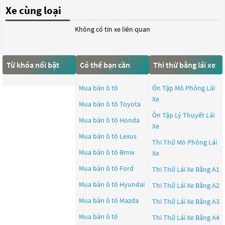
Xe cùng loại
Không có tin xe liên quan
Từ khóa nổi bật
Có thể bạn cần
Thi thử bằng lái xe
Mua bán ô tô
Ôn Tập Mô Phỏng Lái
Xe
Mua bán ô tô
Toyota
Ôn Tập Lý Thuyết Lái
Mua bán ô tô
Honda
Xe
Mua bán ô tô
Lexus
Thi Thử Mô Phỏng Lái
Mua bán ô tô
Bmw
Xe
Mua bán ô tô
Ford
Thi Thử Lái Xe Bằng A1
Mua bán ô tô
Hyundai
Thi Thử Lái Xe Bằng A2
Mua bán ô tô
Mazda
Thi Thử Lái Xe Bằng A3
Mua bán ô tô
Thi Thử Lái Xe Bằng A4