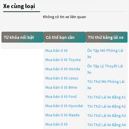
Xe cùng loại
Không có tin xe liên quan
Từ khóa nổi bật
Có thể bạn cần
Thi thử bằng lái xe
Mua bán ô tô
Ôn Tập Mô Phỏng Lái
Xe
Mua bán ô tô
Toyota
Ôn Tập Lý Thuyết Lái
Mua bán ô tô
Honda
Xe
Mua bán ô tô
Lexus
Thi Thử Mô Phỏng Lái
Mua bán ô tô
Bmw
Xe
Mua bán ô tô
Ford
Thi Thử Lái Xe Bằng A1
Mua bán ô tô
Hyundai
Thi Thử Lái Xe Bằng A2
Mua bán ô tô
Mazda
Thi Thử Lái Xe Bằng A3
Mua bán ô tô
Thi Thử Lái Xe Bằng A4