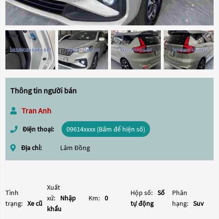
Thông tin người bán
Tran Anh
Điện thoại:
09614xxxx (Bấm để hiện số)
Địa chỉ:
Lâm Đồng
Xuất
Tình
Hộp số:
Số
Phân
xứ:
Nhập
Km:
0
trạng:
Xe cũ
tự động
hạng:
Suv
khẩu