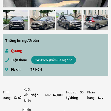
Thông tin người bán
Quang
Điện thoại:
09454xxxx (Bấm để hiện số)
Địa chỉ:
TP HCM
Xuất
Tình
Hộp số:
Số
Phân
xứ:
Nhập
Km:
67,000
trạng:
Xe cũ
tự động
hạng:
Suv
khẩu
Nhiên