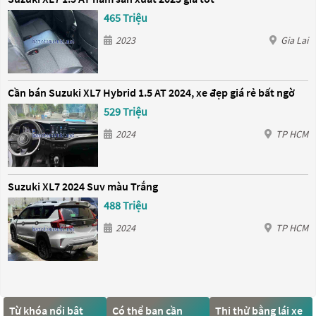
465 Triệu
2023
Gia Lai
Cần bán Suzuki XL7 Hybrid 1.5 AT 2024, xe đẹp giá rẻ bất ngờ
529 Triệu
2024
TP HCM
Suzuki XL7 2024 Suv màu Trắng
488 Triệu
2024
TP HCM
Từ khóa nổi bật
Có thể bạn cần
Thi thử bằng lái xe