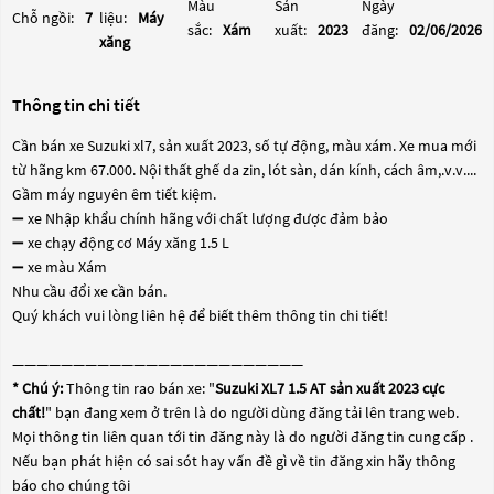
Màu
Sản
Ngày
Chỗ ngồi:
7
liệu:
Máy
sắc:
Xám
xuất:
2023
đăng:
02/06/2026
xăng
Thông tin chi tiết
Cần bán xe Suzuki xl7, sản xuất 2023, số tự động, màu xám. Xe mua mới
từ hãng km 67.000. Nội thất ghế da zin, lót sàn, dán kính, cách âm,.v.v....
Gầm máy nguyên êm tiết kiệm.
➖ xe Nhập khẩu chính hãng với chất lượng được đảm bảo
➖ xe chạy động cơ Máy xăng 1.5 L
➖ xe màu Xám
Nhu cầu đổi xe cần bán.
Quý khách vui lòng liên hệ để biết thêm thông tin chi tiết!
————————————————————————
* Chú ý:
Thông tin rao bán xe: "
Suzuki XL7 1.5 AT sản xuất 2023 cực
chất!
" bạn đang xem ở trên là do người dùng đăng tải lên trang web.
Mọi thông tin liên quan tới tin đăng này là do người đăng tin cung cấp .
Nếu bạn phát hiện có sai sót hay vấn đề gì về tin đăng xin hãy thông
báo cho chúng tôi