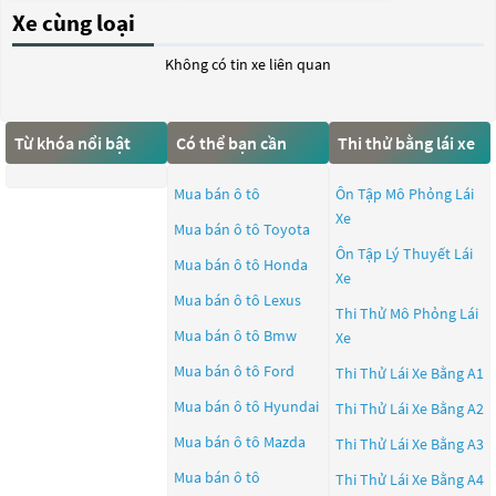
Xe cùng loại
Không có tin xe liên quan
Từ khóa nổi bật
Có thể bạn cần
Thi thử bằng lái xe
Mua bán ô tô
Ôn Tập Mô Phỏng Lái
Xe
Mua bán ô tô
Toyota
Ôn Tập Lý Thuyết Lái
Mua bán ô tô
Honda
Xe
Mua bán ô tô
Lexus
Thi Thử Mô Phỏng Lái
Mua bán ô tô
Bmw
Xe
Mua bán ô tô
Ford
Thi Thử Lái Xe Bằng A1
Mua bán ô tô
Hyundai
Thi Thử Lái Xe Bằng A2
Mua bán ô tô
Mazda
Thi Thử Lái Xe Bằng A3
Mua bán ô tô
Thi Thử Lái Xe Bằng A4