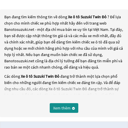
Bạn đang tìm kiếm thông tin về dòng
Xe ô tô Suzuki Twin Đỏ
? Để lựa
chọn cho mình chiếc xe phù hợp nhất hãy đến với trang web
Banotosuzuki.net - một địa chỉ mua bán xe uy tín tại Việt Nam. Tại đây,
bạn sẽ được cập nhật thông tin giá cả và các mẫu xe mới nhất, đầy đủ
và chính xác nhất, giúp bạn dễ dàng tìm kiếm chiếc xe ô tô đã qua sử
dụng hoặc xe mới chính hãng phù hợp với nhu cầu của mình với giá cả
hợp lý nhất. Nếu bạn đang muốn bán chiếc xe đã sử dụng,
Banotosuzuki.net cũng là địa chỉ lý tưởng để bạn đăng tin miễn phí và
rao bán xe một cách nhanh chóng, dễ dàng và hiệu quả.
Các dòng
Xe ô tô Suzuki Twin Đỏ
đang trở thành một lựa chọn phổ
biến cho những người đang tìm kiếm chiếc xe đáng tin cậy. Và để đáp
ứng nhu cầu đó, các dòng
Xe ô tô Suzuki Twin Đỏ
đang trở thành sự
lựa chọn phổ biến. Các dòng
Xe ô tô Suzuki Twin Đỏ
này có thể là
những dòng xe đời cũ đã được nâng cấp, hoặc là các dòng xe mới với
thiết kế hiện đại và công nghệ tiên tiến. Các dòng
Xe ô tô Suzuki Twin
Xem thêm
Đỏ
này đều được kiểm tra và bảo dưỡng kỹ lưỡng để đảm bảo chất
lượng và hiệu suất tốt nhất. Nếu bạn đang tìm kiếm một chiếc xe, hãy
khám phá các dòng
Xe ô tô Suzuki Twin Đỏ
này và chọn cho mình một