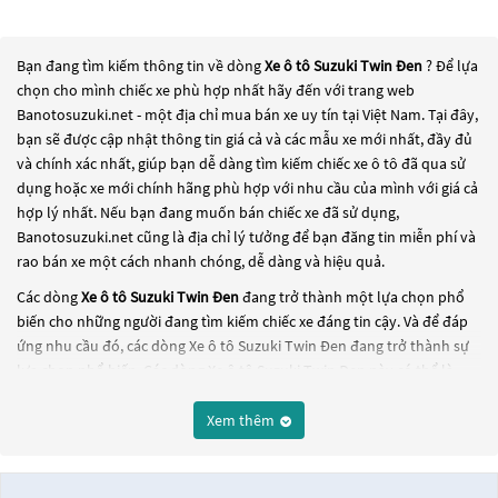
Bạn đang tìm kiếm thông tin về dòng
Xe ô tô Suzuki Twin Đen
? Để lựa
chọn cho mình chiếc xe phù hợp nhất hãy đến với trang web
Banotosuzuki.net - một địa chỉ mua bán xe uy tín tại Việt Nam. Tại đây,
bạn sẽ được cập nhật thông tin giá cả và các mẫu xe mới nhất, đầy đủ
và chính xác nhất, giúp bạn dễ dàng tìm kiếm chiếc xe ô tô đã qua sử
dụng hoặc xe mới chính hãng phù hợp với nhu cầu của mình với giá cả
hợp lý nhất. Nếu bạn đang muốn bán chiếc xe đã sử dụng,
Banotosuzuki.net cũng là địa chỉ lý tưởng để bạn đăng tin miễn phí và
rao bán xe một cách nhanh chóng, dễ dàng và hiệu quả.
Các dòng
Xe ô tô Suzuki Twin Đen
đang trở thành một lựa chọn phổ
biến cho những người đang tìm kiếm chiếc xe đáng tin cậy. Và để đáp
ứng nhu cầu đó, các dòng
Xe ô tô Suzuki Twin Đen
đang trở thành sự
lựa chọn phổ biến. Các dòng
Xe ô tô Suzuki Twin Đen
này có thể là
những dòng xe đời cũ đã được nâng cấp, hoặc là các dòng xe mới với
thiết kế hiện đại và công nghệ tiên tiến. Các dòng
Xe ô tô Suzuki Twin
Xem thêm
Đen
này đều được kiểm tra và bảo dưỡng kỹ lưỡng để đảm bảo chất
lượng và hiệu suất tốt nhất. Nếu bạn đang tìm kiếm một chiếc xe, hãy
khám phá các dòng
Xe ô tô Suzuki Twin Đen
này và chọn cho mình