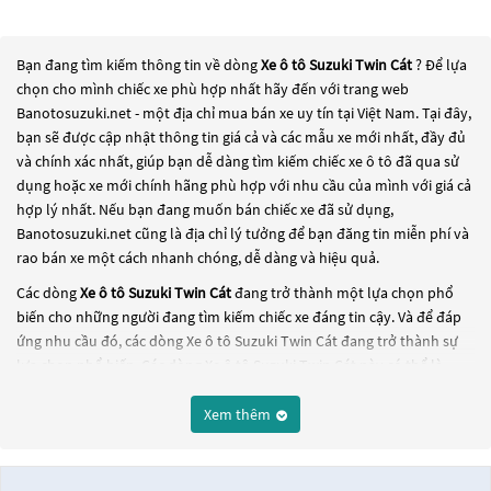
Bạn đang tìm kiếm thông tin về dòng
Xe ô tô Suzuki Twin Cát
? Để lựa
chọn cho mình chiếc xe phù hợp nhất hãy đến với trang web
Banotosuzuki.net - một địa chỉ mua bán xe uy tín tại Việt Nam. Tại đây,
bạn sẽ được cập nhật thông tin giá cả và các mẫu xe mới nhất, đầy đủ
và chính xác nhất, giúp bạn dễ dàng tìm kiếm chiếc xe ô tô đã qua sử
dụng hoặc xe mới chính hãng phù hợp với nhu cầu của mình với giá cả
hợp lý nhất. Nếu bạn đang muốn bán chiếc xe đã sử dụng,
Banotosuzuki.net cũng là địa chỉ lý tưởng để bạn đăng tin miễn phí và
rao bán xe một cách nhanh chóng, dễ dàng và hiệu quả.
Các dòng
Xe ô tô Suzuki Twin Cát
đang trở thành một lựa chọn phổ
biến cho những người đang tìm kiếm chiếc xe đáng tin cậy. Và để đáp
ứng nhu cầu đó, các dòng
Xe ô tô Suzuki Twin Cát
đang trở thành sự
lựa chọn phổ biến. Các dòng
Xe ô tô Suzuki Twin Cát
này có thể là
những dòng xe đời cũ đã được nâng cấp, hoặc là các dòng xe mới với
thiết kế hiện đại và công nghệ tiên tiến. Các dòng
Xe ô tô Suzuki Twin
Xem thêm
Cát
này đều được kiểm tra và bảo dưỡng kỹ lưỡng để đảm bảo chất
lượng và hiệu suất tốt nhất. Nếu bạn đang tìm kiếm một chiếc xe, hãy
khám phá các dòng
Xe ô tô Suzuki Twin Cát
này và chọn cho mình