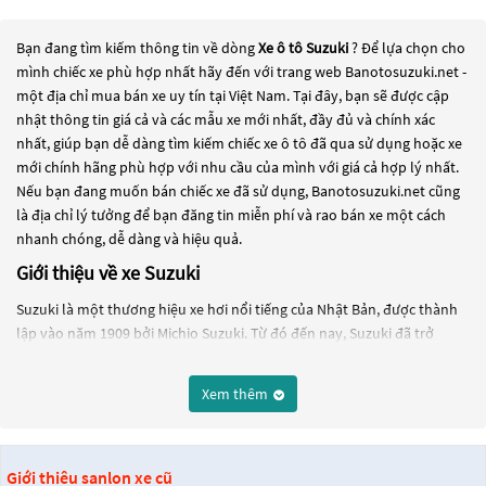
Bạn đang tìm kiếm thông tin về dòng
Xe ô tô Suzuki
? Để lựa chọn cho
mình chiếc xe phù hợp nhất hãy đến với trang web Banotosuzuki.net -
một địa chỉ mua bán xe uy tín tại Việt Nam. Tại đây, bạn sẽ được cập
nhật thông tin giá cả và các mẫu xe mới nhất, đầy đủ và chính xác
nhất, giúp bạn dễ dàng tìm kiếm chiếc xe ô tô đã qua sử dụng hoặc xe
mới chính hãng phù hợp với nhu cầu của mình với giá cả hợp lý nhất.
Nếu bạn đang muốn bán chiếc xe đã sử dụng, Banotosuzuki.net cũng
là địa chỉ lý tưởng để bạn đăng tin miễn phí và rao bán xe một cách
nhanh chóng, dễ dàng và hiệu quả.
Giới thiệu về xe Suzuki
Suzuki là một thương hiệu xe hơi nổi tiếng của Nhật Bản, được thành
lập vào năm 1909 bởi Michio Suzuki. Từ đó đến nay, Suzuki đã trở
thành một trong những nhà sản xuất xe hơi hàng đầu thế giới, với
nhiều dòng sản phẩm phổ biến trên thị trường.
Xem thêm
Một trong những dòng xe hơi phổ biến nhất của Suzuki là xe
hatchback Swift. Xe Swift có thiết kế hiện đại và động cơ khỏe, giúp cho
việc vận hành xe trở nên mượt mà và tiết kiệm nhiên liệu hơn. Ngoài
Giới thiệu sanlon xe cũ