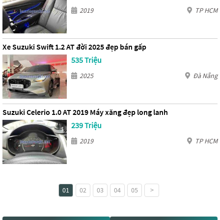
2019
TP HCM
Xe Suzuki Swift 1.2 AT đời 2025 đẹp bán gấp
535 Triệu
2025
Đà Nẵng
Suzuki Celerio 1.0 AT 2019 Máy xăng đẹp long lanh
239 Triệu
2019
TP HCM
01
02
03
04
05
>