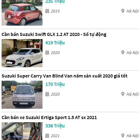
235 Triệu
2015
Hà Nội
Cần bán Suzuki Swift GLX 1.2 AT 2020 - Số tự động
419 Triệu
2020
Hà Nội
Suzuki Super Carry Van Blind Van năm sản xuất 2020 giá tốt
170 Triệu
2020
Hà Nội
Cần bán xe Suzuki Ertiga Sport 1.5 AT sx 2021
338 Triệu
2021
Hà Nội