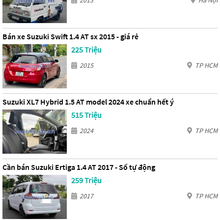
2013
Hà Nội
Bán xe Suzuki Swift 1.4 AT sx 2015 - giá rẻ
225 Triệu
2015
TP HCM
Suzuki XL7 Hybrid 1.5 AT model 2024 xe chuẩn hết ý
515 Triệu
2024
TP HCM
Cần bán Suzuki Ertiga 1.4 AT 2017 - Số tự động
259 Triệu
2017
TP HCM