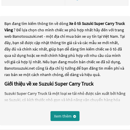
Bạn đang tìm kiếm thông tin về dòng
Xe ô tô Suzuki Super Carry Truck
Vàng
? Để lựa chọn cho mình chiếc xe phù hợp nhất hãy đến với trang
web Banotosuzuki.net - một địa chỉ mua bán xe uy tín tại Việt Nam. Tại
đây, bạn sẽ được cập nhật thông tin giá cả và các mẫu xe mới nhất,
đầy đủ và chính xác nhất, giúp bạn dễ dàng tìm kiếm chiếc xe ô tô đã
qua sử dụng hoặc xe mới chính hãng phù hợp với nhu cầu của mình
với giá cả hợp lý nhất. Nếu bạn đang muốn bán chiếc xe đã sử dụng,
Banotosuzuki.net cũng là địa chỉ lý tưởng để bạn đăng tin miễn phí và
rao bán xe một cách nhanh chóng, dễ dàng và hiệu quả.
Giới thiệu về xe Suzuki Super Carry Truck
Suzuki Super Carry Truck là một loại xe tải nhỏ được sản xuất bởi hãng
xe Suzuki, có kích thước nhỏ gọn và khả năng vận chuyển hàng hóa
nhẹ. Xe có thiết kế đơn giản, linh hoạt và rất phổ biến ở nhiều quốc gia
trên thế giới.
Xem thêm
Xe Suzuki Super Carry Truck được trang bị động cơ xăng 4 xi-lanh 1.5L
hoặc động cơ diesel 4 xi-lanh 1.3L. Xe có khả năng chở hàng lên đến