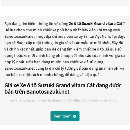
Bạn đang tìm kiếm thông tin về dòng
Xe ô tô Suzuki Grand vitara Cát
?
Để lựa chọn cho mình chiếc xe phù hợp nhất hãy đến với trang web
Banotosuzuki.net - một địa chỉ mua bán xe uy tín tại Việt Nam. Tại đây,
bạn sẽ được cập nhật thông tin giá cả và các mẫu xe mới nhất, đầy đủ
và chính xác nhất, giúp bạn dễ dàng tìm kiếm chiếc xe ô tô đã qua sử
dụng hoặc xe mới chính hãng phù hợp với nhu cầu của mình với giá cả
hợp lý nhất. Nếu bạn đang muốn bán chiếc xe đã sử dụng,
Banotosuzuki.net cũng là địa chỉ lý tưởng để bạn đăng tin miễn phí và
rao bán xe một cách nhanh chóng, dễ dàng và hiệu quả.
Giá xe Xe ô tô Suzuki Grand vitara Cát đang được
bán trên Banotosuzuki.net
Giá xe
Suzuki Grand vitara 2.0 AT năm 2008
thấp nhất là 190
Triệu
Xem thêm
Các dòng
Xe ô tô Suzuki Grand vitara Cát
đang trở thành một lựa chọn
phổ biến cho những người đang tìm kiếm chiếc xe đáng tin cậy. Và để
đáp ứng nhu cầu đó, các dòng
Xe ô tô Suzuki Grand vitara Cát
đang trở