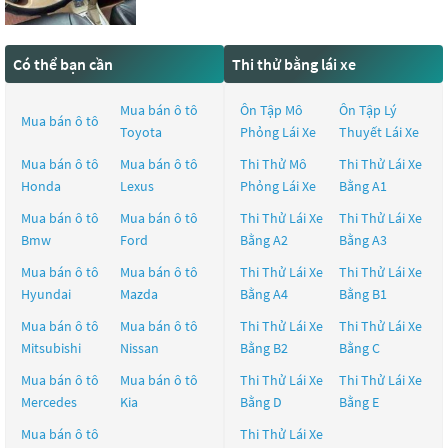
Có thể bạn cần
Thi thử bằng lái xe
Mua bán ô tô
Ôn Tập Mô
Ôn Tập Lý
Mua bán ô tô
Toyota
Phỏng Lái Xe
Thuyết Lái Xe
Mua bán ô tô
Mua bán ô tô
Thi Thử Mô
Thi Thử Lái Xe
Honda
Lexus
Phỏng Lái Xe
Bằng A1
Mua bán ô tô
Mua bán ô tô
Thi Thử Lái Xe
Thi Thử Lái Xe
Bmw
Ford
Bằng A2
Bằng A3
Mua bán ô tô
Mua bán ô tô
Thi Thử Lái Xe
Thi Thử Lái Xe
Hyundai
Mazda
Bằng A4
Bằng B1
Mua bán ô tô
Mua bán ô tô
Thi Thử Lái Xe
Thi Thử Lái Xe
Mitsubishi
Nissan
Bằng B2
Bằng C
Mua bán ô tô
Mua bán ô tô
Thi Thử Lái Xe
Thi Thử Lái Xe
Mercedes
Kia
Bằng D
Bằng E
Mua bán ô tô
Thi Thử Lái Xe