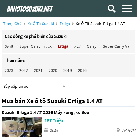
Trang Chủ
Xe Ô Tô Suzuki
Ertiga
Xe Ô Tô Suzuki Ertiga 1.4 AT
Các dòng xe phổ biến của Suzuki
Swift
Super Carry Truck
Ertiga
XL7
Carry
Super Carry Van
Theo năm:
2023
2022
2021
2020
2019
2016
Mua bán Xe ô tô Suzuki Ertiga 1.4 AT
Suzuki Ertiga 1.4 AT 2016 Máy xăng, xe đẹp
187 Triệu
2016
TP HCM