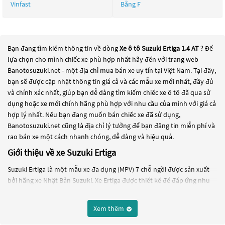
Vinfast
Bằng F
Bạn đang tìm kiếm thông tin về dòng
Xe ô tô Suzuki Ertiga 1.4 AT
? Để
lựa chọn cho mình chiếc xe phù hợp nhất hãy đến với trang web
Banotosuzuki.net - một địa chỉ mua bán xe uy tín tại Việt Nam. Tại đây,
bạn sẽ được cập nhật thông tin giá cả và các mẫu xe mới nhất, đầy đủ
và chính xác nhất, giúp bạn dễ dàng tìm kiếm chiếc xe ô tô đã qua sử
dụng hoặc xe mới chính hãng phù hợp với nhu cầu của mình với giá cả
hợp lý nhất. Nếu bạn đang muốn bán chiếc xe đã sử dụng,
Banotosuzuki.net cũng là địa chỉ lý tưởng để bạn đăng tin miễn phí và
rao bán xe một cách nhanh chóng, dễ dàng và hiệu quả.
Giới thiệu về xe Suzuki Ertiga
Suzuki Ertiga là một mẫu xe đa dụng (MPV) 7 chỗ ngồi được sản xuất
bởi hãng xe Nhật Bản Suzuki. Xe Ertiga được thiết kế để đáp ứng nhu
cầu vận chuyển gia đình và nhóm người, với không gian rộng rãi và
tiện nghi cho cả hành khách và tài xế.
Xem thêm
Ertiga được trang bị động cơ xăng 4 xi-lanh 1.5L, cho công suất tối đa