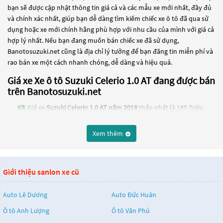
bạn sẽ được cập nhật thông tin giá cả và các mẫu xe mới nhất, đầy đủ
và chính xác nhất, giúp bạn dễ dàng tìm kiếm chiếc xe ô tô đã qua sử
dụng hoặc xe mới chính hãng phù hợp với nhu cầu của mình với giá cả
hợp lý nhất. Nếu bạn đang muốn bán chiếc xe đã sử dụng,
Banotosuzuki.net cũng là địa chỉ lý tưởng để bạn đăng tin miễn phí và
rao bán xe một cách nhanh chóng, dễ dàng và hiệu quả.
Giá xe Xe ô tô Suzuki Celerio 1.0 AT đang được bán
trên Banotosuzuki.net
Giá xe
Suzuki Celerio 1.0 AT năm 2018
thấp nhất là 185 Triệu
Giá xe
Suzuki Celerio 1.0 MT năm 2018
thấp nhất là 185 Triệu
Xem thêm
Các dòng
Xe ô tô Suzuki Celerio 1.0 AT
đang trở thành một lựa chọn
phổ biến cho những người đang tìm kiếm chiếc xe đáng tin cậy. Và để
đáp ứng nhu cầu đó, các dòng
Xe ô tô Suzuki Celerio 1.0 AT
đang trở
Giới thiệu sanlon xe cũ
thành sự lựa chọn phổ biến. Các dòng
Xe ô tô Suzuki Celerio 1.0 AT
này có thể là những dòng xe đời cũ đã được nâng cấp, hoặc là các
dòng xe mới với thiết kế hiện đại và công nghệ tiên tiến. Các dòng
Xe ô
Auto Lê Dương
Auto Đức Huân
tô Suzuki Celerio 1.0 AT
này đều được kiểm tra và bảo dưỡng kỹ lưỡng
Ô tô Anh Lượng
Ô tô Văn Phú
để đảm bảo chất lượng và hiệu suất tốt nhất. Nếu bạn đang tìm kiếm