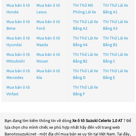
Mua bán ô tô
Mua bán ô tô
Thi Thử Mô
Thi Thử Lái Xe
Honda
Lexus
Phỏng Lái Xe
Bằng A1
Mua bán ô tô
Mua bán ô tô
Thi Thử Lái Xe
Thi Thử Lái Xe
Bmw
Ford
Bằng A2
Bằng A3
Mua bán ô tô
Mua bán ô tô
Thi Thử Lái Xe
Thi Thử Lái Xe
Hyundai
Mazda
Bằng A4
Bằng B1
Mua bán ô tô
Mua bán ô tô
Thi Thử Lái Xe
Thi Thử Lái Xe
Mitsubishi
Nissan
Bằng B2
Bằng C
Mua bán ô tô
Mua bán ô tô
Thi Thử Lái Xe
Thi Thử Lái Xe
Mercedes
Kia
Bằng D
Bằng E
Mua bán ô tô
Thi Thử Lái Xe
Vinfast
Bằng F
Bạn đang tìm kiếm thông tin về dòng
Xe ô tô Suzuki Celerio 1.0 AT
? Để
lựa chọn cho mình chiếc xe phù hợp nhất hãy đến với trang web
Banotosuzuki.net - một địa chỉ mua bán xe uy tín tại Việt Nam. Tại đây,