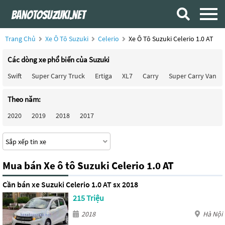
Trang Chủ
Xe Ô Tô Suzuki
Celerio
Xe Ô Tô Suzuki Celerio 1.0 AT
Các dòng xe phổ biến của Suzuki
Swift
Super Carry Truck
Ertiga
XL7
Carry
Super Carry Van
Theo năm:
2020
2019
2018
2017
Mua bán Xe ô tô Suzuki Celerio 1.0 AT
Cần bán xe Suzuki Celerio 1.0 AT sx 2018
215 Triệu
2018
Hà Nội