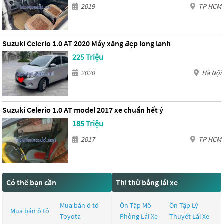
2019
TP HCM
Suzuki Celerio 1.0 AT 2020 Máy xăng đẹp long lanh
225 Triệu
2020
Hà Nội
Suzuki Celerio 1.0 AT model 2017 xe chuẩn hết ý
185 Triệu
2017
TP HCM
Có thể bạn cần
Thi thử bằng lái xe
Mua bán ô tô
Ôn Tập Mô
Ôn Tập Lý
Mua bán ô tô
Toyota
Phỏng Lái Xe
Thuyết Lái Xe