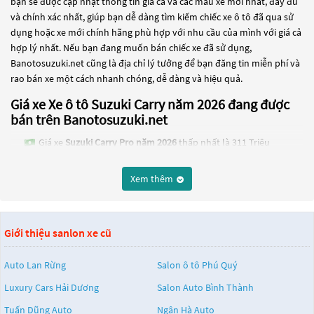
bạn sẽ được cập nhật thông tin giá cả và các mẫu xe mới nhất, đầy đủ
và chính xác nhất, giúp bạn dễ dàng tìm kiếm chiếc xe ô tô đã qua sử
dụng hoặc xe mới chính hãng phù hợp với nhu cầu của mình với giá cả
hợp lý nhất. Nếu bạn đang muốn bán chiếc xe đã sử dụng,
Banotosuzuki.net cũng là địa chỉ lý tưởng để bạn đăng tin miễn phí và
rao bán xe một cách nhanh chóng, dễ dàng và hiệu quả.
Giá xe Xe ô tô Suzuki Carry năm 2026 đang được
bán trên Banotosuzuki.net
Giá xe
Suzuki Carry Pro năm 2026
thấp nhất là 311 Triệu
Các dòng
Xe ô tô Suzuki Carry năm 2026
đang trở thành một lựa chọn
Xem thêm
phổ biến cho những người đang tìm kiếm chiếc xe đáng tin cậy. Và để
đáp ứng nhu cầu đó, các dòng
Xe ô tô Suzuki Carry năm 2026
đang trở
thành sự lựa chọn phổ biến. Các dòng
Xe ô tô Suzuki Carry năm 2026
này có thể là những dòng xe đời cũ đã được nâng cấp, hoặc là các
Giới thiệu sanlon xe cũ
dòng xe mới với thiết kế hiện đại và công nghệ tiên tiến. Các dòng
Xe ô
tô Suzuki Carry năm 2026
này đều được kiểm tra và bảo dưỡng kỹ
Auto Lan Rừng
Salon ô tô Phú Quý
lưỡng để đảm bảo chất lượng và hiệu suất tốt nhất. Nếu bạn đang tìm
Luxury Cars Hải Dương
Salon Auto Bình Thành
kiếm một chiếc xe, hãy khám phá các dòng
Xe ô tô Suzuki Carry năm
2026
này và chọn cho mình một chiếc xe phù hợp với nhu cầu và ngân
Tuấn Dũng Auto
Ngân Hà Auto