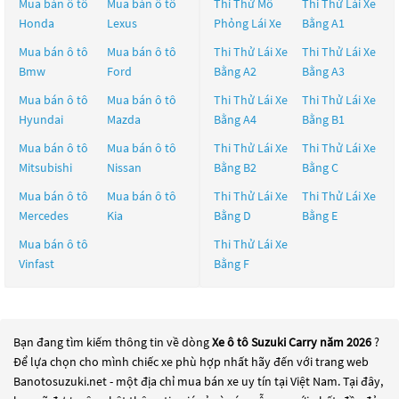
Mua bán ô tô
Mua bán ô tô
Thi Thử Mô
Thi Thử Lái Xe
Honda
Lexus
Phỏng Lái Xe
Bằng A1
Mua bán ô tô
Mua bán ô tô
Thi Thử Lái Xe
Thi Thử Lái Xe
Bmw
Ford
Bằng A2
Bằng A3
Mua bán ô tô
Mua bán ô tô
Thi Thử Lái Xe
Thi Thử Lái Xe
Hyundai
Mazda
Bằng A4
Bằng B1
Mua bán ô tô
Mua bán ô tô
Thi Thử Lái Xe
Thi Thử Lái Xe
Mitsubishi
Nissan
Bằng B2
Bằng C
Mua bán ô tô
Mua bán ô tô
Thi Thử Lái Xe
Thi Thử Lái Xe
Mercedes
Kia
Bằng D
Bằng E
Mua bán ô tô
Thi Thử Lái Xe
Vinfast
Bằng F
Bạn đang tìm kiếm thông tin về dòng
Xe ô tô Suzuki Carry năm 2026
?
Để lựa chọn cho mình chiếc xe phù hợp nhất hãy đến với trang web
Banotosuzuki.net - một địa chỉ mua bán xe uy tín tại Việt Nam. Tại đây,