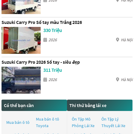
2026
Hà Nội
Suzuki Carry Pro Số tay màu Trắng 2026
330 Triệu
2026
Hà Nội
Suzuki Carry Pro 2026 Số tay - siêu đẹp
311 Triệu
2026
Hà Nội
Có thể bạn cần
Thi thử bằng lái xe
Mua bán ô tô
Ôn Tập Mô
Ôn Tập Lý
Mua bán ô tô
Toyota
Phỏng Lái Xe
Thuyết Lái Xe