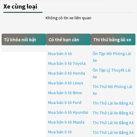
Xe cùng loại
Không có tin xe liên quan
Từ khóa nổi bật
Có thể bạn cần
Thi thử bằng lái xe
Mua bán ô tô
Ôn Tập Mô Phỏng Lái
Xe
Mua bán ô tô
Toyota
Ôn Tập Lý Thuyết Lái
Mua bán ô tô
Honda
Xe
Mua bán ô tô
Lexus
Thi Thử Mô Phỏng Lái
Mua bán ô tô
Bmw
Xe
Mua bán ô tô
Ford
Thi Thử Lái Xe Bằng A1
Mua bán ô tô
Hyundai
Thi Thử Lái Xe Bằng A2
Mua bán ô tô
Mazda
Thi Thử Lái Xe Bằng A3
Mua bán ô tô
Thi Thử Lái Xe Bằng A4