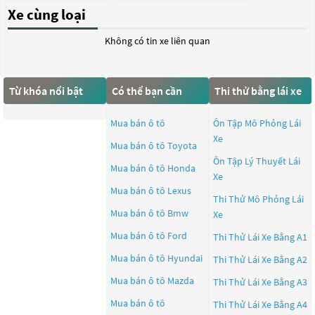
Xe cùng loại
Không có tin xe liên quan
Từ khóa nổi bật
Có thể bạn cần
Thi thử bằng lái xe
Mua bán ô tô
Ôn Tập Mô Phỏng Lái
Xe
Mua bán ô tô
Toyota
Ôn Tập Lý Thuyết Lái
Mua bán ô tô
Honda
Xe
Mua bán ô tô
Lexus
Thi Thử Mô Phỏng Lái
Mua bán ô tô
Bmw
Xe
Mua bán ô tô
Ford
Thi Thử Lái Xe Bằng A1
Mua bán ô tô
Hyundai
Thi Thử Lái Xe Bằng A2
Mua bán ô tô
Mazda
Thi Thử Lái Xe Bằng A3
Mua bán ô tô
Thi Thử Lái Xe Bằng A4