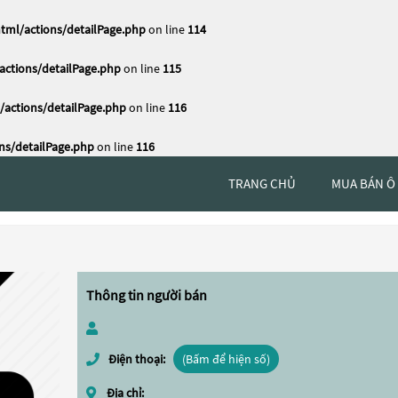
tml/actions/detailPage.php
on line
114
ctions/detailPage.php
on line
115
actions/detailPage.php
on line
116
ns/detailPage.php
on line
116
TRANG CHỦ
MUA BÁN Ô
Thông tin người bán
Điện thoại:
(Bấm để hiện số)
Địa chỉ: