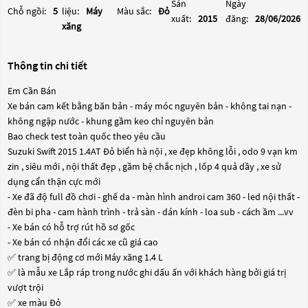
Sản
Ngày
Chỗ ngồi:
5
liệu:
Máy
Màu sắc:
Đỏ
xuất:
2015
đăng:
28/06/2026
xăng
Thông tin chi tiết
Em Cần Bán
Xe bán cam kết bằng băn bản - máy móc nguyên bản - không tai nạn -
không ngập nước - khung gầm keo chỉ nguyên bản
Bao check test toàn quốc theo yêu cầu
Suzuki Swift 2015 1.4AT Đỏ biển hà nội , xe đẹp không lỗi , odo 9 vạn km
zin , siêu mới , nội thất đẹp , gầm bệ chắc nịch , lốp 4 quả dầy , xe sử
dụng cẩn thận cực mới
- Xe đã độ full đồ chơi - ghế da - màn hình androi cam 360 - led nội thất -
đèn bi pha - cam hành trình - trả sàn - dán kính - loa sub - cách ầm ...vv
- Xe bán có hỗ trợ rút hồ sơ gốc
- Xe bán có nhận đổi các xe cũ giá cao
✅ trang bị động cơ mới Máy xăng 1.4 L
✅ là mẫu xe Lắp ráp trong nước ghi dấu ấn với khách hàng bởi giá trị
vượt trội
✅ xe màu Đỏ