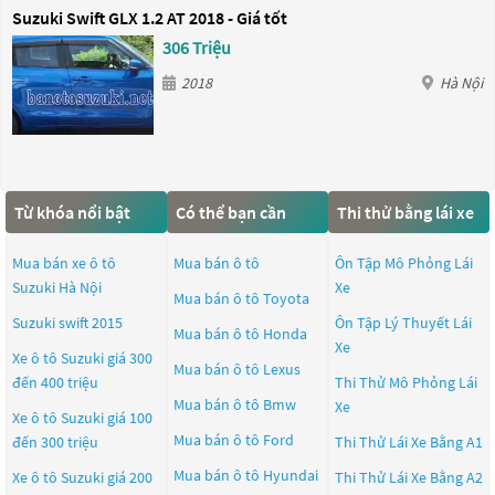
Suzuki Swift GLX 1.2 AT 2018 - Giá tốt
306 Triệu
2018
Hà Nội
Từ khóa nổi bật
Có thể bạn cần
Thi thử bằng lái xe
Mua bán xe ô tô
Mua bán ô tô
Ôn Tập Mô Phỏng Lái
Suzuki Hà Nội
Xe
Mua bán ô tô
Toyota
Suzuki swift 2015
Ôn Tập Lý Thuyết Lái
Mua bán ô tô
Honda
Xe
Xe ô tô Suzuki giá 300
Mua bán ô tô
Lexus
đến 400 triệu
Thi Thử Mô Phỏng Lái
Mua bán ô tô
Bmw
Xe
Xe ô tô Suzuki giá 100
Mua bán ô tô
Ford
đến 300 triệu
Thi Thử Lái Xe Bằng A1
Mua bán ô tô
Hyundai
Xe ô tô Suzuki giá 200
Thi Thử Lái Xe Bằng A2