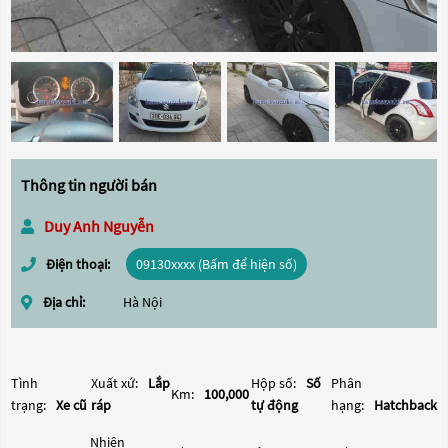
Thông tin người bán
Duy Anh Nguyễn
Điện thoại:
09130xxxx (Bấm để hiện số)
Địa chỉ:
Hà Nội
Tình
Xuất xứ:
Lắp
Hộp số:
Số
Phân
Km:
100,000
trạng:
Xe cũ
ráp
tự động
hạng:
Hatchback
Nhiên