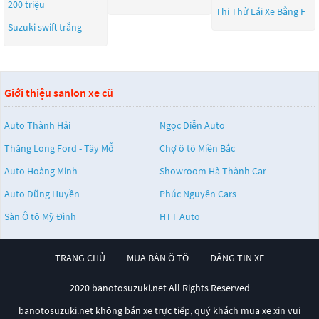
200 triệu
Thi Thử Lái Xe Bằng F
Suzuki swift trắng
Giới thiệu sanlon xe cũ
Auto Thành Hải
Ngọc Diễn Auto
Thăng Long Ford - Tây Mỗ
Chợ ô tô Miền Bắc
Auto Hoàng Minh
Showroom Hà Thành Car
Auto Dũng Huyền
Phúc Nguyên Cars
Sàn Ô tô Mỹ Đình
HTT Auto
TRANG CHỦ
MUA BÁN Ô TÔ
ĐĂNG TIN XE
2020 banotosuzuki.net All Rights Reserved
banotosuzuki.net không bán xe trực tiếp, quý khách mua xe xin vui