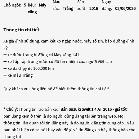
Màu
Sản
Ngày
Chỗ ngồi:
5
liệu:
Máy
sắc:
Trắng
xuất:
2016
đăng:
02/06/2026
xăng
Thông tin chi tiết
Xe gia đình sử dụng, cam kết ko ngập nước, máy số zin, bảo dưỡng đình
kỳ...
➖ xe được trang bị động cơ Máy xăng 1.4 L
➖ xe Lắp ráp trong nước có độ tín nhiệm của người Việt cao
➖ xe đã chạy đc 100,000 km
➖ xe màu Trắng
Quý khách vui lòng liên hệ để biết thêm thông tin chi tiết!
————————————————————————
* Chú ý:
Thông tin rao bán xe: "
Bán Suzuki Swift 1.4 AT 2016 - giá tốt
"
bạn đang xem ở trên là do người dùng đăng tải lên trang web. Mọi
thông tin liên quan tới tin đăng này là do người đăng tin cung cấp . Nếu
bạn phát hiện có sai sót hay vấn đề gì về tin đăng xin hãy thông báo cho
chúng tôi