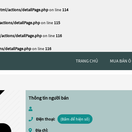
tml/actions/detailPage.php
on line
114
ctions/detailPage.php
on line
115
actions/detailPage.php
on line
116
ns/detailPage.php
on line
116
TRANG CHỦ
MUA BÁN Ô
Thông tin người bán
Điện thoại:
(Bấm để hiện số)
Địa chỉ: