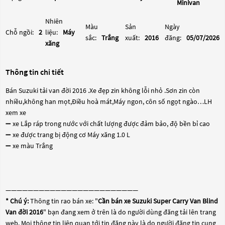
Minivan
Nhiên
Màu
Sản
Ngày
Chỗ ngồi:
2
liệu:
Máy
sắc:
Trắng
xuất:
2016
đăng:
05/07/2026
xăng
Thông tin chi tiết
Bán Suzuki tải van đời 2016 .Xe đẹp zin không lỗi nhỏ .Sơn zin còn
nhiều,không han mọt,Điều hoà mát,Máy ngon, côn số ngọt ngào…LH
xem xe
➖ xe Lắp ráp trong nước với chất lượng được đảm bảo, độ bền bỉ cao
➖ xe được trang bị động cơ Máy xăng 1.0 L
➖ xe màu Trắng
————————————————————————
* Chú ý:
Thông tin rao bán xe: "
Cần bán xe Suzuki Super Carry Van Blind
Van đời 2016
" bạn đang xem ở trên là do người dùng đăng tải lên trang
web. Mọi thông tin liên quan tới tin đăng này là do người đăng tin cung