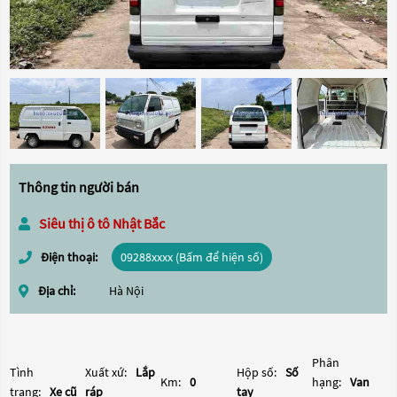
Thông tin người bán
Siêu thị ô tô Nhật Bắc
Điện thoại:
09288xxxx (Bấm để hiện số)
Địa chỉ:
Hà Nội
Phân
Tình
Xuất xứ:
Lắp
Hộp số:
Số
Km:
0
hạng:
Van
trạng:
Xe cũ
ráp
tay