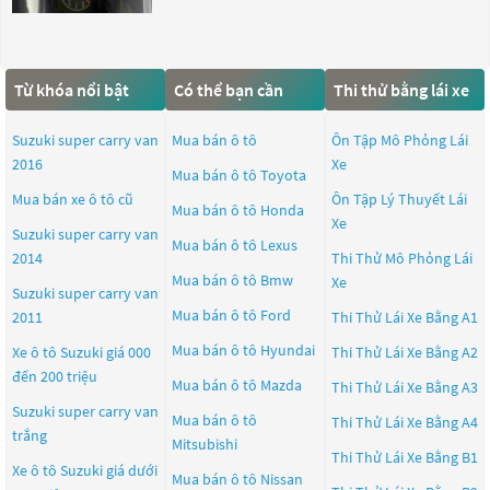
Từ khóa nổi bật
Có thể bạn cần
Thi thử bằng lái xe
Suzuki super carry van
Mua bán ô tô
Ôn Tập Mô Phỏng Lái
2016
Xe
Mua bán ô tô
Toyota
Mua bán xe ô tô cũ
Ôn Tập Lý Thuyết Lái
Mua bán ô tô
Honda
Xe
Suzuki super carry van
Mua bán ô tô
Lexus
2014
Thi Thử Mô Phỏng Lái
Mua bán ô tô
Bmw
Xe
Suzuki super carry van
Mua bán ô tô
Ford
2011
Thi Thử Lái Xe Bằng A1
Mua bán ô tô
Hyundai
Xe ô tô Suzuki giá 000
Thi Thử Lái Xe Bằng A2
đến 200 triệu
Mua bán ô tô
Mazda
Thi Thử Lái Xe Bằng A3
Suzuki super carry van
Mua bán ô tô
Thi Thử Lái Xe Bằng A4
trắng
Mitsubishi
Thi Thử Lái Xe Bằng B1
Xe ô tô Suzuki giá dưới
Mua bán ô tô
Nissan