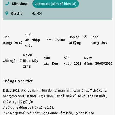
Điện thoại:
09666xxxx (Bấm để hiện số)
Địa chỉ:
Hà Nội
Xuất
Tình
Hộp số:
Số
Phân
xứ:
Nhập
Km:
76,000
trạng:
Xe cũ
tự động
hạng:
Suv
khẩu
Nhiên
Màu
Sản
Ngày
Chỗ ngồi:
7
liệu:
Máy
sắc:
Đen
xuất:
2021
đăng:
30/05/2026
xăng
Thông tin chi tiết
Ertiga 2021 at chạy 8v km lên đèn bi màn hình cam lùi, xe 7 chỗ công
năng chở nhiều người , 1 gia đình đi thoải mái, củ số vô lăng rất mới ,
chủ đi cực kỳ giữ gìn
✓ sử dụng động cơ Máy xăng 1.5 L
✓ xe Nhập khẩu với chất lượng được đảm bảo, độ bền bỉ cao