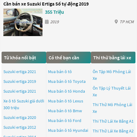
Cần bán xe Suzuki Ertiga Số tự động 2019
355 Triệu
2019
TP HCM
Từ khóa nổi bật
Có thể bạn cần
Thi thử bằng lái xe
Suzuki ertiga 2021
Mua bán ô tô
Ôn Tập Mô Phỏng Lái
Xe
Suzuki ertiga 2019
Mua bán ô tô
Toyota
Ôn Tập Lý Thuyết Lái
Suzuki ertiga 2021
Mua bán ô tô
Honda
Xe
Xe ô tô Suzuki giá dưới
Mua bán ô tô
Lexus
Thi Thử Mô Phỏng Lái
300 triệu
Mua bán ô tô
Bmw
Xe
Suzuki ertiga 2020
Mua bán ô tô
Ford
Thi Thử Lái Xe Bằng A1
Suzuki ertiga 2012
Mua bán ô tô
Hyundai
Thi Thử Lái Xe Bằng A2
Suzuki ertiga 2014