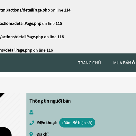
tml/actions/detailPage.php
on line
114
ctions/detailPage.php
on line
115
actions/detailPage.php
on line
116
ns/detailPage.php
on line
116
TRANG CHỦ
MUA BÁN Ô
Thông tin người bán
Điện thoại:
(Bấm để hiện số)
Địa chỉ: