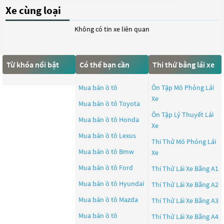
Xe cùng loại
Không có tin xe liên quan
Từ khóa nổi bật
Có thể bạn cần
Thi thử bằng lái xe
Mua bán ô tô
Ôn Tập Mô Phỏng Lái
Xe
Mua bán ô tô
Toyota
Ôn Tập Lý Thuyết Lái
Mua bán ô tô
Honda
Xe
Mua bán ô tô
Lexus
Thi Thử Mô Phỏng Lái
Mua bán ô tô
Bmw
Xe
Mua bán ô tô
Ford
Thi Thử Lái Xe Bằng A1
Mua bán ô tô
Hyundai
Thi Thử Lái Xe Bằng A2
Mua bán ô tô
Mazda
Thi Thử Lái Xe Bằng A3
Mua bán ô tô
Thi Thử Lái Xe Bằng A4