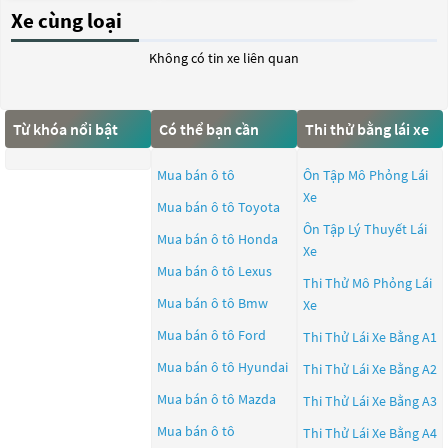
Xe cùng loại
Không có tin xe liên quan
Từ khóa nổi bật
Có thể bạn cần
Thi thử bằng lái xe
Mua bán ô tô
Ôn Tập Mô Phỏng Lái
Xe
Mua bán ô tô
Toyota
Ôn Tập Lý Thuyết Lái
Mua bán ô tô
Honda
Xe
Mua bán ô tô
Lexus
Thi Thử Mô Phỏng Lái
Mua bán ô tô
Bmw
Xe
Mua bán ô tô
Ford
Thi Thử Lái Xe Bằng A1
Mua bán ô tô
Hyundai
Thi Thử Lái Xe Bằng A2
Mua bán ô tô
Mazda
Thi Thử Lái Xe Bằng A3
Mua bán ô tô
Thi Thử Lái Xe Bằng A4