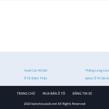
Used Car Hà Nội
Thăng Long Car
Ô Tô Diệm Thảo
Salon Ô Tô Sài 
TRANG CHỦ
MUA BÁN Ô TÔ
ĐĂNG TIN XE
2020 banotosuzuki.net All Rights Reserved