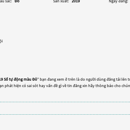
àu sắc:
Đỏ
Sản xuất:
2019
Ngày đăng:
ội
019 Số tự động màu Đỏ
" bạn đang xem ở trên là do người dùng đăng tải lên 
bạn phát hiện có sai sót hay vấn đề gì về tin đăng xin hãy thông báo cho chún