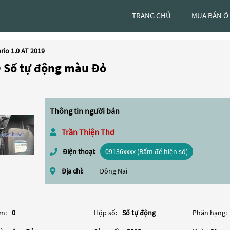
TRANG CHỦ
MUA BÁN Ô
rio 1.0 AT 2019
9 Số tự động màu Đỏ
Thông tin người bán
Trần Thiện Thơ
Điện thoại:
09136xxxx (Bấm để hiện số)
Địa chỉ:
Đồng Nai
m:
0
Hộp số:
Số tự động
Phân hạng: