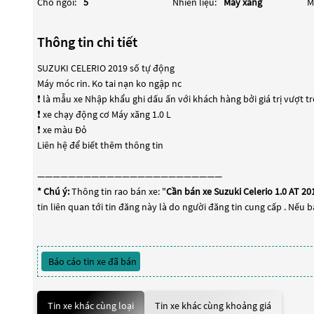
Chỗ ngồi:
5
Nhiên liệu:
Máy xăng
M
Thông tin chi tiết
SUZUKI CELERIO 2019 số tự động
Máy móc rin. Ko tai nạn ko ngập nc
❗️ là mẫu xe Nhập khẩu ghi dấu ấn với khách hàng bởi giá trị vượt tr
❗️ xe chạy động cơ Máy xăng 1.0 L
❗️ xe màu Đỏ
Liên hệ để biết thêm thông tin
————————————————————————
* Chú ý:
Thông tin rao bán xe: "
Cần bán xe Suzuki Celerio 1.0 AT 2
tin liên quan tới tin đăng này là do người đăng tin cung cấp . Nếu 
Báo cáo tin xe đã bán
Tin xe khác cùng loại
Tin xe khác cùng khoảng giá