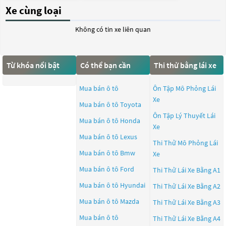
Xe cùng loại
Không có tin xe liên quan
Từ khóa nổi bật
Có thể bạn cần
Thi thử bằng lái xe
Mua bán ô tô
Ôn Tập Mô Phỏng Lái
Xe
Mua bán ô tô
Toyota
Ôn Tập Lý Thuyết Lái
Mua bán ô tô
Honda
Xe
Mua bán ô tô
Lexus
Thi Thử Mô Phỏng Lái
Mua bán ô tô
Bmw
Xe
Mua bán ô tô
Ford
Thi Thử Lái Xe Bằng A1
Mua bán ô tô
Hyundai
Thi Thử Lái Xe Bằng A2
Mua bán ô tô
Mazda
Thi Thử Lái Xe Bằng A3
Mua bán ô tô
Thi Thử Lái Xe Bằng A4