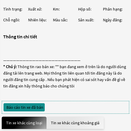
Tình trạng:
Xuất xứ:
Km:
Hộp số:
Phân hạng:
Chỗ ngồi:
Nhiên liệu:
Màu sắc:
Sản xuất:
Ngày đăng:
Thông tin chi tiết
————————————————————————
* Chú ý:
Thông tin rao bán xe: "
" bạn đang xem ở trên là do người dùng
đăng tải lên trang web. Mọi thông tin liên quan tới tin đăng này là do
người đăng tin cung cấp . Nếu bạn phát hiện có sai sót hay vấn đề gì về
tin đăng xin hãy thông báo cho chúng tôi
Báo cáo tin xe đã bán
Tin xe khác cùng loại
Tin xe khác cùng khoảng giá