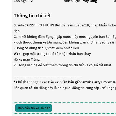
Chỗ ngồi:
2
Nhiên liệu:
Máy xăng
M
Thông tin chi tiết
Suzuki CARRY PRO THÙNG BẠT dài, sản xuất 2019, nhập khẩu Indones
đẹp
Cam kết không đâm đụng ngập nước máy móc nguyên bản Sơn đẹp
- Kích thước thùng xe lớn mang đến không gian chở hàng rộng rãi 
- Động cơ dung tích 1,5 tiết kiệm nhiên liệu
✍ xe góp mặt trong top ô tô Nhập khẩu bán chạy
✍ xe màu Trắng
Vui lòng liên hệ để biết thêm thông tin chi tiết và có giá tốt nhất
————————————————————————
* Chú ý:
Thông tin rao bán xe: "
Cần bán gấp Suzuki Carry Pro 2019 -
liên quan tới tin đăng này là do người đăng tin cung cấp . Nếu bạn 
Báo cáo tin xe đã bán