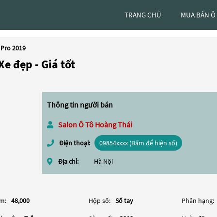
TRANG CHỦ
MUA BÁN Ô
 Pro 2019
e đẹp - Giá tốt
Thông tin người bán
Salon Ô Tô Hoàng Thái
Điện thoại:
09854xxxx (Bấm để hiện số)
Địa chỉ:
Hà Nội
m:
48,000
Hộp số:
Số tay
Phân hạng: