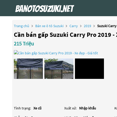
Trang chủ
Bán xe ô tô Suzuki
Carry
2019
Suzuki Carry
Cần bán gấp Suzuki Carry Pro 2019 - X
215 Triệu
Tình trạng:
Xe cũ
Xuất xứ:
Nhập khẩu
K