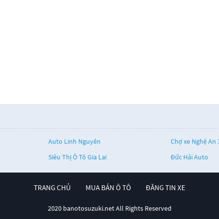
Auto Linh Nguyên
Chợ xe Nghệ An 
Siêu Thị Ô Tô Gia Lai
Đức Hải Auto
TRANG CHỦ
MUA BÁN Ô TÔ
ĐĂNG TIN XE
2020 banotosuzuki.net All Rights Reserved