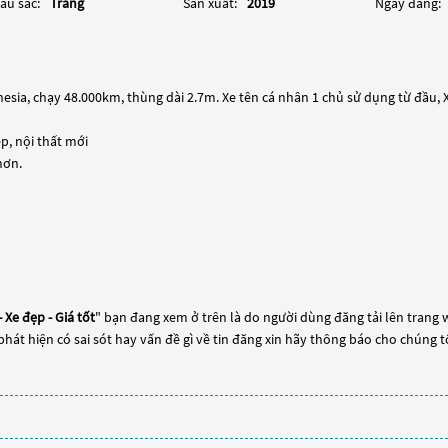
àu sắc:
Trắng
Sản xuất:
2019
Ngày đăng:
ia, chạy 48.000km, thùng dài 2.7m. Xe tên cá nhân 1 chủ sử dụng từ đầu, X
, nội thất mới
hơn.
 Xe đẹp - Giá tốt
" bạn đang xem ở trên là do người dùng đăng tải lên trang 
phát hiện có sai sót hay vấn đề gì về tin đăng xin hãy thông báo cho chúng t