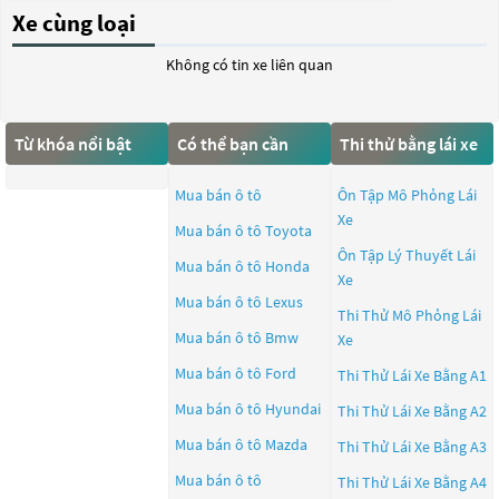
Xe cùng loại
Không có tin xe liên quan
Từ khóa nổi bật
Có thể bạn cần
Thi thử bằng lái xe
Mua bán ô tô
Ôn Tập Mô Phỏng Lái
Xe
Mua bán ô tô
Toyota
Ôn Tập Lý Thuyết Lái
Mua bán ô tô
Honda
Xe
Mua bán ô tô
Lexus
Thi Thử Mô Phỏng Lái
Mua bán ô tô
Bmw
Xe
Mua bán ô tô
Ford
Thi Thử Lái Xe Bằng A1
Mua bán ô tô
Hyundai
Thi Thử Lái Xe Bằng A2
Mua bán ô tô
Mazda
Thi Thử Lái Xe Bằng A3
Mua bán ô tô
Thi Thử Lái Xe Bằng A4