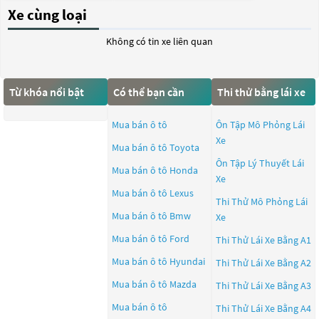
Xe cùng loại
Không có tin xe liên quan
Từ khóa nổi bật
Có thể bạn cần
Thi thử bằng lái xe
Mua bán ô tô
Ôn Tập Mô Phỏng Lái
Xe
Mua bán ô tô
Toyota
Ôn Tập Lý Thuyết Lái
Mua bán ô tô
Honda
Xe
Mua bán ô tô
Lexus
Thi Thử Mô Phỏng Lái
Mua bán ô tô
Bmw
Xe
Mua bán ô tô
Ford
Thi Thử Lái Xe Bằng A1
Mua bán ô tô
Hyundai
Thi Thử Lái Xe Bằng A2
Mua bán ô tô
Mazda
Thi Thử Lái Xe Bằng A3
Mua bán ô tô
Thi Thử Lái Xe Bằng A4